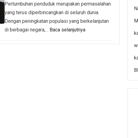
Pertumbuhan penduduk merupakan permasalahan
N
yang terus diperbincangkan di seluruh dunia.
M
Dengan peningkatan populasi yang berkelanjutan
di berbagai negara,…
Baca selanjutnya
k
w
k
B