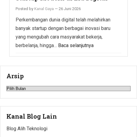
Posted by
Kanal Gaya
—
26 Juni 2026
Perkembangan dunia digital telah melahirkan
banyak startup dengan berbagai inovasi baru
yang mengubah cara masyarakat bekerja,
berbelanja, hingga…
Baca selanjutnya
Arsip
Arsip
Kanal Blog Lain
Blog Alih Teknologi