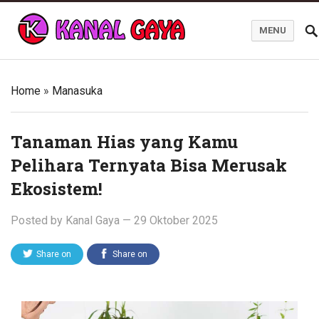
MENU
Blog Kanal Gaya
Home
»
Manasuka
Tanaman Hias yang Kamu
Pelihara Ternyata Bisa Merusak
Ekosistem!
Posted by
Kanal Gaya
—
29 Oktober 2025
Share on
Share on
Twitter
Facebook